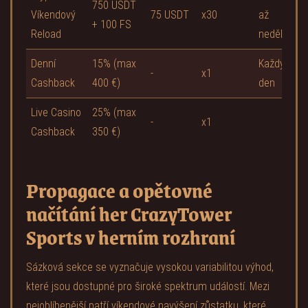
750 USDT
Víkendový
75 USDT
x30
až
+ 100 FS
Reload
neděle
Denní
15% (max
Každý
-
x1
Cashback
400 €)
den
Live Casino
25% (max
-
x1
Cashback
350 €)
Propagace a opětovné
načítání her CrazyTower
Sports v herním rozhraní
Sázková sekce se vyznačuje vysokou variabilitou výhod,
které jsou dostupné pro široké spektrum událostí. Mezi
nejoblíbenější patří víkendové navýšení zůstatku, které