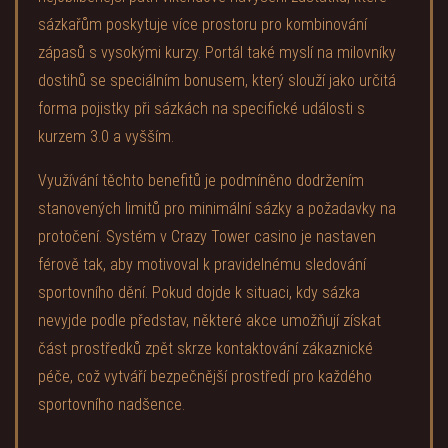
sázkařům poskytuje více prostoru pro kombinování
zápasů s vysokými kurzy. Portál také myslí na milovníky
dostihů se speciálním bonusem, který slouží jako určitá
forma pojistky při sázkách na specifické události s
kurzem 3.0 a vyšším.
Využívání těchto benefitů je podmíněno dodržením
stanovených limitů pro minimální sázky a požadavky na
protočení. Systém v Crazy Tower casino je nastaven
férově tak, aby motivoval k pravidelnému sledování
sportovního dění. Pokud dojde k situaci, kdy sázka
nevyjde podle představ, některé akce umožňují získat
část prostředků zpět skrze kontaktování zákaznické
péče, což vytváří bezpečnější prostředí pro každého
sportovního nadšence.