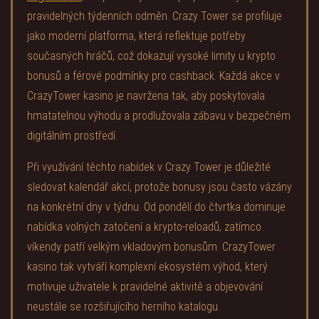
pravidelných týdenních odměn. Crazy Tower se profiluje
jako moderní platforma, která reflektuje potřeby
současných hráčů, což dokazují vysoké limity u krypto
bonusů a férové podmínky pro cashback. Každá akce v
CrazyTower kasino je navržena tak, aby poskytovala
hmatatelnou výhodu a prodlužovala zábavu v bezpečném
digitálním prostředí.
Při využívání těchto nabídek v Crazy Tower je důležité
sledovat kalendář akcí, protože bonusy jsou často vázány
na konkrétní dny v týdnu. Od pondělí do čtvrtka dominuje
nabídka volných zatočení a krypto-reloadů, zatímco
víkendy patří velkým vkladovým bonusům. CrazyTower
kasino tak vytváří komplexní ekosystém výhod, který
motivuje uživatele k pravidelné aktivitě a objevování
neustále se rozšiřujícího herního katalogu.