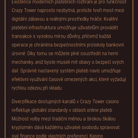
Existence moderních platebních rozhraní je pro funkčnost
Crazy Tower naprosto nezbytná, protože tvoří most mezi
digitální zábavou a reálnými prostředky hráče. Kvalitní
platební infrastruktura umožňuje uživatelům provádět
transakce s vysokou mírou důvěry, přičemž každá
operace je chráněna bezpečnostními protokoly bankovní
úrovně. Díky tomu se můžete plně soustředit na herní
mechaniky, aniž byste museli mít obavy o bezpečí svých
dat. Správně nastavený systém plateb navíc umožňuje
efektivní využívání časově omezených akcí, které vyžadují
rychlou odezvu při vkladu.
Diverzifikace dostupných kanálů v Crazy Tower casino
reflektuje globální standardy v oblasti online plateb.
Možnost volby mezi tradiční měnou a širokou škálou
kryptoměn dává každému uživateli svobodu spravovat
své finance podle vlastních preferencí. Kasino