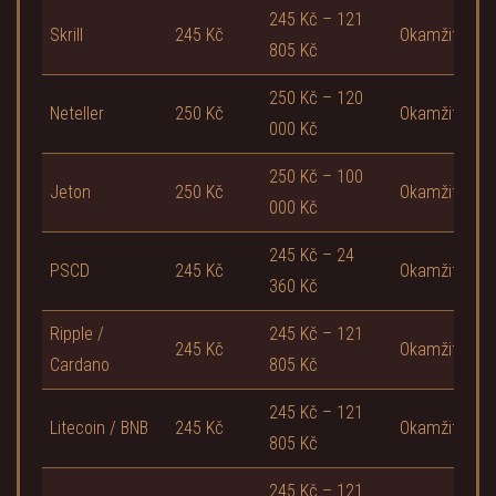
245 Kč – 121
Skrill
245 Kč
Okamžitě
805 Kč
250 Kč – 120
Neteller
250 Kč
Okamžitě
000 Kč
250 Kč – 100
Jeton
250 Kč
Okamžitě
000 Kč
245 Kč – 24
PSCD
245 Kč
Okamžitě
360 Kč
Ripple /
245 Kč – 121
245 Kč
Okamžitě
Cardano
805 Kč
245 Kč – 121
Litecoin / BNB
245 Kč
Okamžitě
805 Kč
245 Kč – 121