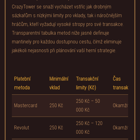
CrazyTower se snaží vycházet vstříc jak drobným
sázkařům s nízkými limity pro vklady, tak i náročnějším
hráčům, kteří vyžadují vysoké stropy pro své transakce.
Transparentní tabulka metod níže jasně definuje
mantinely pro každou dostupnou cestu, čímž eliminuje
jakékoli nejasnosti při plánování vaší herní strategie.
Platební
Minimální
Transakční
Čas
metoda
vklad
limity (Kč)
transakce
250 Kč – 50
Mastercard
250 Kč
Okamžitě
000 Kč
250 Kč – 120
Revolut
250 Kč
Okamžitě
000 Kč